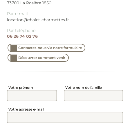
73700
La Rosière 1850
Par e-mail
location@chalet-charmettes.fr
Par téléphone
06 26 74 02 76
Contactez-nous via notre formulaire
Découvrez comment venir
Champ
Champ
Votre prénom
Votre nom de famille
Champ
Votre adresse e-mail
RETOUR