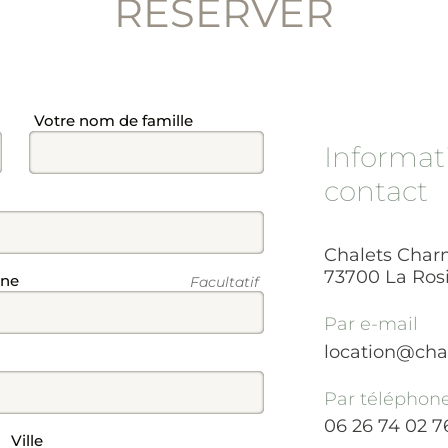
RÉSERVER
Champ
Votre nom de famille
Informat
contact
Chalets Char
73700
La Ros
one
Facultatif
Par e-mail
location@chal
Par téléphon
06 26 74 02 7
Champ
Ville