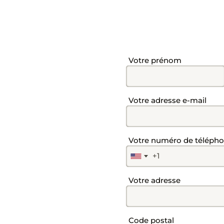
Champ
Votre prénom
Champ
Votre adresse e-mail
Champ
Votre numéro de téléph
+1
Champ
Votre adresse
Champ
Code postal