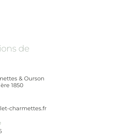
ions de
mettes & Ourson
ière 1850
et-charmettes.fr
e
6