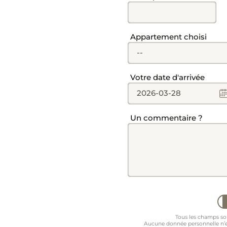
Champ
Appartement choisi
--
Champ
Votre date d'arrivée
Champ
Un commentaire ?
Tous les champs son
Aucune donnée personnelle n’est