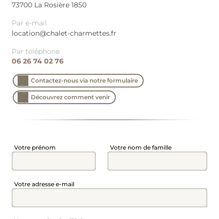
73700
La Rosière 1850
Par e-mail
location@chalet-charmettes.fr
Par téléphone
06 26 74 02 76
Contactez-nous via notre formulaire
Découvrez comment venir
Champ
Champ
Votre prénom
Votre nom de famille
Champ
Votre adresse e-mail
RETOUR