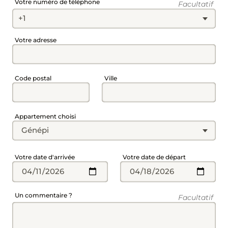
Champ
Votre numéro de téléphone
Facultatif
TOUS LES APPARTEMENTS
GENTIANES
Champ
Votre adresse
CHARMETTES
RETOUR
MARGUERITES
OURSON
TOUS LES APPARTEMENTS
RETOUR
RETOUR
Champ
Champ
Code postal
Ville
GÉNÉPI
AMÉLIA
ACTIVITÉS HIVER
CHALET CHARMETTES
BOUTON D’OR
Champ
Appartement choisi
BÉLINA
ACTIVITÉS
ACTIVITÉS ÉTÉ
CHALET OURSON
CROCUS
CHARLOTTE
GALERIE
Champ
Champ
ROSE
Votre date d'arrivée
Votre date de départ
MYOSOTIS
Champ
Un commentaire ?
Facultatif
VIOLETTES